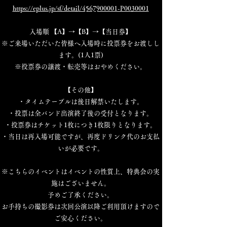
https://eplus.jp/sf/detail/4567900001-P0030001
入場順 【A】→【B】→【当日券】
※ご来場いただいた皆様へ入場時に投票券をお渡しし
ます。(1人1票)
※投票券の譲渡・転売等はおやめください。
【その他】
・タイムテーブルは後日解禁いたします。
・投票は全バンド出演終了後の受付となります。
・投票券はチケット1枚につき1枚限りとなります。
・当日は再入場可能ですが、再度ドリンク代のお支払
いが必要です。
※こちらのイベントはイベントの性質上、特典会の実
施はございません。
予めご了承ください。
お手持ちの撮影券は次回公演以降ご利用頂けますので
ご安心ください。