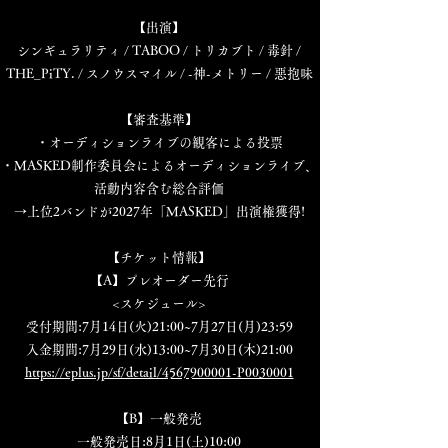
【出演】
シンギュラリティ / TABOO / トリカブト / 毒針 /
THE_PiTY. / スノウスマイル / -神-メトリー / 惡抱味
【審査基準】
・オーディションライブの観客による投票
・MASKED制作委員会によるオーディションライブ、
活動内容含む総合評価
→上位2バンドが2027年「MASKED」出演権獲得!
【チケット情報】
【A】プレオーダー先行
<スケジュール>
受付期間:7月14日(火)21:00~7月27日(月)23:59
入金期間:7月29日(水)13:00~7月30日(木)21:00
https://eplus.jp/sf/detail/4567900001-P0030001
【B】一般発売
一般発売日:8月1日(土)10:00